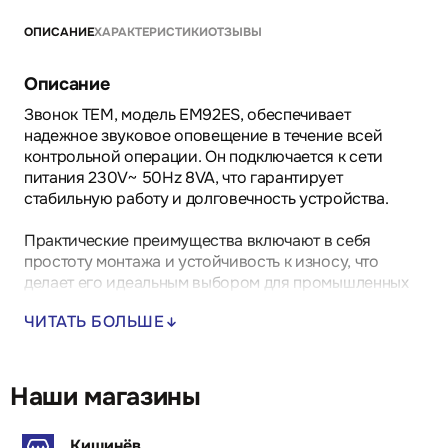
ОПИСАНИЕ
ХАРАКТЕРИСТИКИ
ОТЗЫВЫ
Описание
Звонок TEM, модель EM92ES, обеспечивает
надежное звуковое оповещение в течение всей
контрольной операции. Он подключается к сети
питания 230V~ 50Hz 8VA, что гарантирует
стабильную работу и долговечность устройства.
Практические преимущества включают в себя
простоту монтажа и устойчивость к износу, что
делает его идеальным выбором для промышленных
объектов. Надежные контакты обеспечивают
ЧИТАТЬ БОЛЬШЕ
бесперебойную передачу сигнала, а компактный
дизайн позволяет удобно интегрировать его в
существующие системы.
Наши магазины
Основные области применения охватывают
промышленные предприятия, где требуется четкая и
Кишинёв