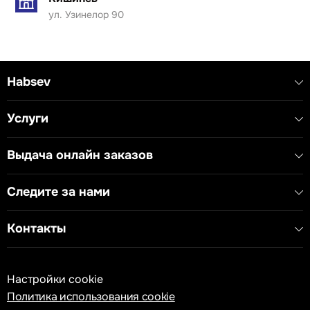
своевременная звуковая сигнализация для контроля
ул. Узинелор 90
процессов.
Технические характеристики:
- Тип устройства: Звонок
- Номинальное напряжение: 230V~ 50Hz 8VA
Habsev
Услуги
Выдача онлайн заказов
Следите за нами
Контакты
Настройки cookie
Политика использования cookie