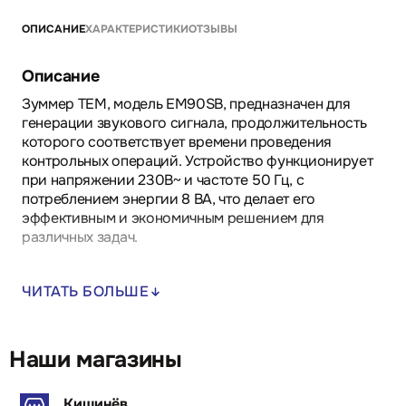
ОПИСАНИЕ
ХАРАКТЕРИСТИКИ
ОТЗЫВЫ
Описание
Зуммер TEM, модель EM90SB, предназначен для
генерации звукового сигнала, продолжительность
которого соответствует времени проведения
контрольных операций. Устройство функционирует
при напряжении 230В~ и частоте 50 Гц, с
потреблением энергии 8 ВА, что делает его
эффективным и экономичным решением для
различных задач.
Преимущества:
ЧИТАТЬ БОЛЬШЕ
- Простота установки и подключения, что сокращает
время на монтаж.
- Надежность работы благодаря соответствию всем
необходимым стандартам безопасности.
Наши магазины
- Компактный дизайн, позволяющий интегрировать
устройство в различные системы управления.
Кишинёв