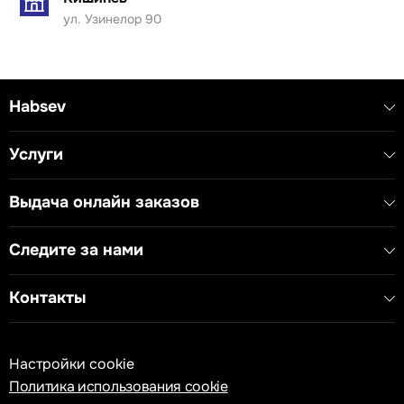
промышленных установках, где требуется звуковая
ул. Узинелор 90
сигнализация в процессе контроля.
Технические характеристики:
- Тип устройства: Зуммер
- Номинальное напряжение: 230В~
Habsev
- Частота: 50Гц
- Мощность: 8ВА
Услуги
Выдача онлайн заказов
Следите за нами
Контакты
Настройки cookie
Политика использования cookie