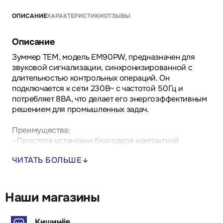
ОПИСАНИЕ
ХАРАКТЕРИСТИКИ
ОТЗЫВЫ
Описание
Зуммер TEM, модель EM90PW, предназначен для
звуковой сигнализации, синхронизированной с
длительностью контрольных операций. Он
подключается к сети 230В~ с частотой 50Гц и
потребляет 8ВА, что делает его энергоэффективным
решением для промышленных задач.
Преимущества:
- Простота установки благодаря компактной
конструкции.
ЧИТАТЬ БОЛЬШЕ
- Надежность работы в условиях промышленных
объектов.
- Соответствие стандартам безопасности,
обеспечивающее долговечность эксплуатации.
Наши магазины
Области применения: подходит для использования в
Кишинёв