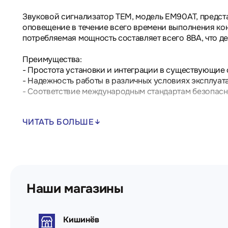
Звуковой сигнализатор TEM, модель EM90AT, предст
оповещение в течение всего времени выполнения кон
потребляемая мощность составляет всего 8ВА, что 
Преимущества:
- Простота установки и интеграции в существующие
- Надежность работы в различных условиях эксплуат
- Соответствие международным стандартам безопасн
Области применения включают промышленные объект
ЧИТАТЬ БОЛЬШЕ
Технические характеристики:
- Тип устройства: Звуковой сигнализатор
- Номинальное напряжение: 230V~
- Частота: 50Гц
- Мощность: 8ВА
Наши магазины
Кишинёв