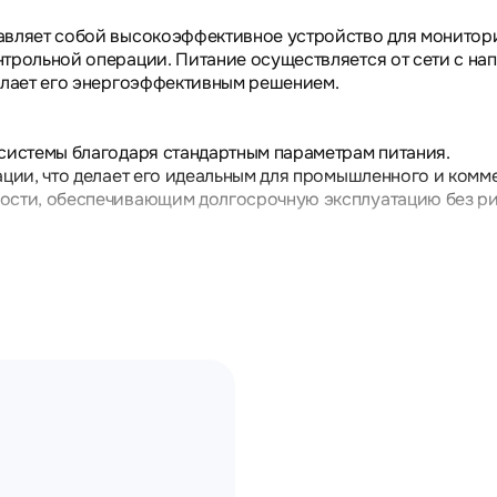
авляет собой высокоэффективное устройство для монитори
трольной операции. Питание осуществляется от сети с на
делает его энергоэффективным решением.
 системы благодаря стандартным параметрам питания.
ации, что делает его идеальным для промышленного и комм
ости, обеспечивающим долгосрочную эксплуатацию без ри
ы и коммерческие помещения, где требуется надежное зву