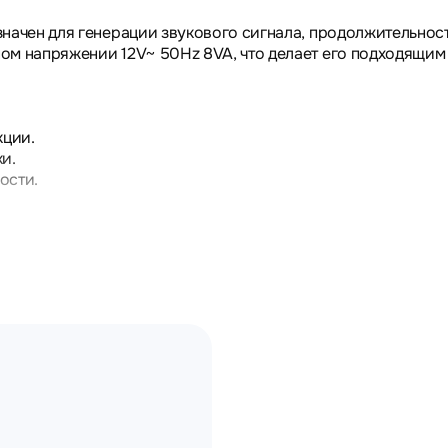
начен для генерации звукового сигнала, продолжительнос
ом напряжении 12V~ 50Hz 8VA, что делает его подходящим
кции.
и.
ости.
ятия и коммерческие объекты, где требуется надежная зв