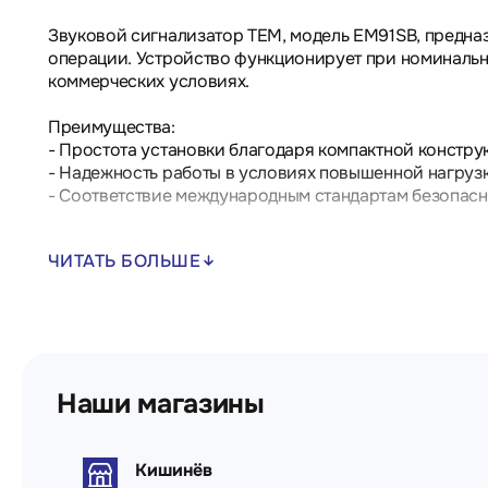
Звуковой сигнализатор TEM, модель EM91SB, предназ
операции. Устройство функционирует при номинальн
коммерческих условиях.
Преимущества:
- Простота установки благодаря компактной констру
- Надежность работы в условиях повышенной нагрузк
- Соответствие международным стандартам безопасн
Области применения включают промышленные предпри
ЧИТАТЬ БОЛЬШЕ
Технические характеристики:
- Тип устройства: Звуковой сигнализатор
- Номинальное напряжение: 12V~ 50Hz 8VA
Наши магазины
Кишинёв