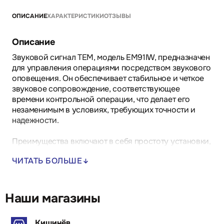
ОПИСАНИЕ
ХАРАКТЕРИСТИКИ
ОТЗЫВЫ
Описание
Звуковой сигнал TEM, модель EM91IW, предназначен
для управления операциями посредством звукового
оповещения. Он обеспечивает стабильное и четкое
звуковое сопровождение, соответствующее
времени контрольной операции, что делает его
незаменимым в условиях, требующих точности и
надежности.
Преимущества включают в себя простоту установки,
что сокращает время и усилия на монтаж, а также
ЧИТАТЬ БОЛЬШЕ
долговечность конструкции, обеспечивающую
длительный срок службы даже в условиях
интенсивной эксплуатации. Высокая надежность
устройства гарантирует его бесперебойную работу
Наши магазины
в течение всего срока службы.
Кишинёв