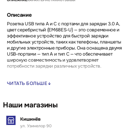
ОПИСАНИЕ
ХАРАКТЕРИСТИКИ
ОТЗЫВЫ
Описание
Розетка USB типа A и C с портами для зарядки 3.0 A,
цвет серебристый (EM68ES-U) — это современное и
эффективное устройство для быстрой зарядки
мобильных устройств, таких как телефоны, планшеты
и другие электронные приборы. Она оснащена двумя
USB-портами — тип A и тип C — что обеспечивает
широкую совместимость и удовлетворяет
потребности зарядки различных устройств.
С мощностью зарядки до 3.0 A, розетка
ЧИТАТЬ БОЛЬШЕ
обеспечивает быструю и безопасную зарядку,
экономя время и повышая эффективность процесса.
Элегантный серебристый дизайн придает ей
современный и стильный вид, что позволяет
Наши магазины
идеально вписать устройство в любой интерьер,
будь то офисы, гостиные, коммерческие или
Кишинёв
общественные пространства.
ул. Узинелор 90