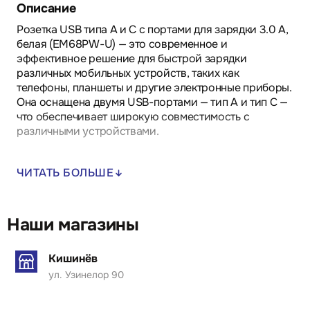
Описание
Розетка USB типа A и C с портами для зарядки 3.0 A,
белая (EM68PW-U) — это современное и
эффективное решение для быстрой зарядки
различных мобильных устройств, таких как
телефоны, планшеты и другие электронные приборы.
Она оснащена двумя USB-портами — тип A и тип C —
что обеспечивает широкую совместимость с
различными устройствами.
С мощностью зарядки до 3.0 A, розетка позволяет
ЧИТАТЬ БОЛЬШЕ
быстро и эффективно заряжать устройства, экономя
время и улучшая процесс зарядки. Элегантный
белый дизайн идеально вписывается в любой
интерьер, что делает её подходящей для офисов,
Наши магазины
гостиных или коммерческих помещений.
Кишинёв
ул. Узинелор 90