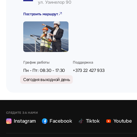
- Рабочая температура: 0°C / +45°C
ул. Узинелор 90
- Класс защиты IP: IP20
Построить маршрут
График работы
Поддержка
Пн - Пт: 08:30 - 17:30
+373 22 427 933
Сегодня выходной день
СЛЕДИТЕ ЗА НАМИ
Instagram
Facebook
Tiktok
Youtube