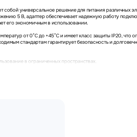
т собой универсальное решение для питания различных эл
яжению 5 В, адаптер обеспечивает надежную работу подкл
ет его экономичным в использовании.
мператур от 0°C до +45°C и имеет класс защиты IP20, что
одимым стандартам гарантирует безопасность и долговечн
льзование в ограниченных пространствах.
ю электроэнергии.
ий.
мещениях и офисах, где требуется стабильное питание эле
А при 230V~