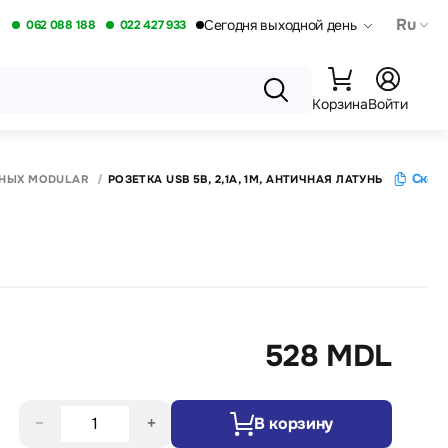
Ru
Сегодня выходной день
062 088 188
022 427 933
Корзина
Войти
Скопи
ННЫХ MODULAR
РОЗЕТКА USB 5В, 2,1A, 1M, АНТИЧНАЯ ЛАТУНЬ
528 MDL
−
+
В корзину