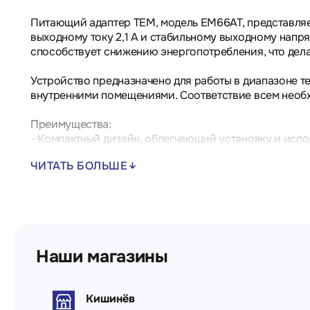
Питающий адаптер TEM, модель EM66AT, представляе
выходному току 2,1 А и стабильному выходному напр
способствует снижению энергопотребления, что дела
Устройство предназначено для работы в диапазоне те
внутренними помещениями. Соответствие всем необх
Преимущества:
- Компактный дизайн, облегчающий установку и испо
- Высокая эффективность, обеспечивающая экономи
ЧИТАТЬ БОЛЬШЕ
- Надежная защита от перегрузок и коротких замыкан
Применение: подходит для использования в жилых по
Технические характеристики:
- Номинальное напряжение: 100V~ / 230V~
Наши магазины
- Номинальный ток: 2,1 А
- Потребляемая мощность: 300 мА при 100V~ / 150 м
- Мощность в режиме ожидания: 30 мВт при 230V~
- Выходное напряжение: 5В DC (±5%)
Кишинёв