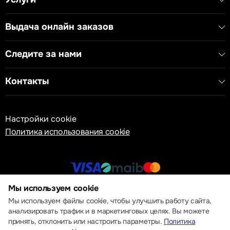
- Цвет: слоновая кость матовая (matte ivory)
- Серия: EM69MI
Выдача онлайн заказов
- Совместимость: USB-A и USB-C
- Выходная мощность: 20W Max
- IP20, Класс II
Следите за нами
- Эффективность: 86%
Контакты
Настройки cookie
Политика использования cookie
Мы используем cookie
© 2013 – 2026 ECOM
Мы используем файлы cookie, чтобы улучшить работу сайта,
анализировать трафик и в маркетинговых целях. Вы можете
принять, отклонить или настроить параметры.
Политика