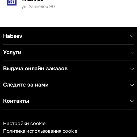
телекоммуникационных устройств.
ул. Узинелор 90
Применение: подходит для использования в офисах,
жилых помещениях и телекоммуникационных узлах.
Технические характеристики:
Habsev
- Тип устройства: Модульная розетка KS
- Соединение: RJ11 6/4
- Стандарт: IEC 60603-7
Услуги
Выдача онлайн заказов
Следите за нами
Контакты
Настройки cookie
Политика использования cookie