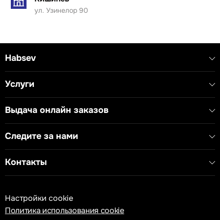
передачи аудиосигнала.
ул. Узинелор 90
Применение: оптимально для жилых помещений и
профессиональных аудиосистем, где важна
надежность и качество звука.
Habsev
- Тип устройства: Аудиорозетка
- Диаметр кабеля: 2x Ø4 мм
- Способ подключения: пайка
Услуги
Выдача онлайн заказов
Следите за нами
Контакты
Настройки cookie
Политика использования cookie