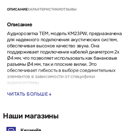
ОПИСАНИЕ
ХАРАКТЕРИСТИКИ
ОТЗЫВЫ
Описание
Аудиорозетка TEM, модель KM23PW, предназначена
для надежного подключения акустических систем,
обеспечивая высокое качество звука. Она
поддерживает подключение кабелей диаметром 2x
Ø4 мм, что позволяет использовать как банановые
разъемы Ø4 мм, так и плоские вилки. Это
обеспечивает гибкость в выборе соединительных
элементов в зависимости от специфики
аудиосистемы.
ЧИТАТЬ БОЛЬШЕ
Пайка кабеля на обратной стороне розетки
гарантирует прочное и долговечное соединение,
минимизируя потери сигнала. Удобство монтажа и
надежность контактов делают эту модель идеальной
Наши магазины
для использования в домашних и профессиональных
звуковых системах, где требуется высокое качество
Кишинёв