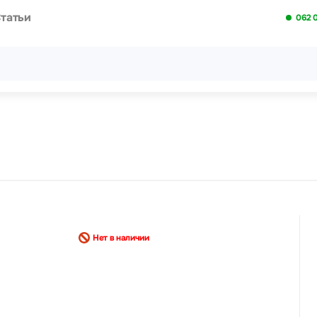
татьи
062 
Все результаты поиска [0 товаров]
Нет в наличии