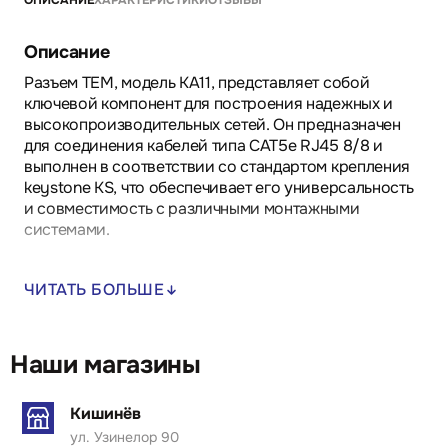
ОПИСАНИЕ
ХАРАКТЕРИСТИКИ
ОТЗЫВЫ
Описание
Разъем TEM, модель KA11, представляет собой
ключевой компонент для построения надежных и
высокопроизводительных сетей. Он предназначен
для соединения кабелей типа CAT5e RJ45 8/8 и
выполнен в соответствии со стандартом крепления
keystone KS, что обеспечивает его универсальность
и совместимость с различными монтажными
системами.
Преимущества:
ЧИТАТЬ БОЛЬШЕ
- Прочная конструкция разъема гарантирует
долговечность и устойчивость к механическим
воздействиям.
- Простота установки позволяет быстро и
Наши магазины
безошибочно монтировать устройство, снижая
время на развертывание сетей.
Кишинёв
- Соответствие международному стандарту IEC
ул. Узинелор 90
60603-7 обеспечивает высокое качество передачи