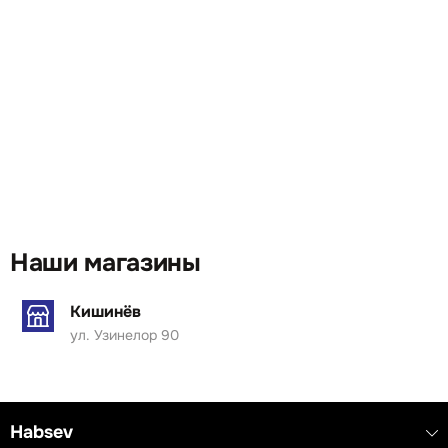
Наши магазины
Кишинёв
ул. Узинелор 90
Habsev