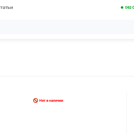
татьи
062 
Все результаты поиска [0 товаров]
Нет в наличии