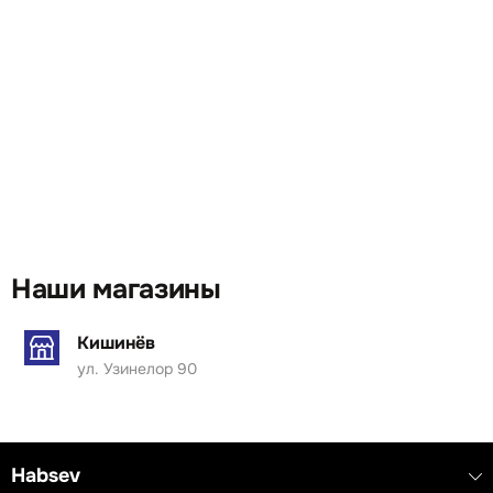
Наши магазины
Кишинёв
ул. Узинелор 90
Habsev