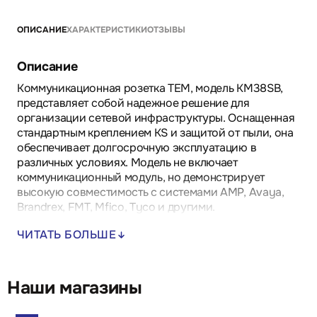
ОПИСАНИЕ
ХАРАКТЕРИСТИКИ
ОТЗЫВЫ
Описание
Коммуникационная розетка TEM, модель KM38SB,
представляет собой надежное решение для
организации сетевой инфраструктуры. Оснащенная
стандартным креплением KS и защитой от пыли, она
обеспечивает долгосрочную эксплуатацию в
различных условиях. Модель не включает
коммуникационный модуль, но демонстрирует
высокую совместимость с системами AMP, Avaya,
Brandrex, FMT, Mfico, Tyco и другими.
ЧИТАТЬ БОЛЬШЕ
Преимущества:
- Простота установки благодаря возможности
заложения без инструмента.
- Защита от пыли увеличивает срок службы
Наши магазины
устройства.
- Высокая совместимость с различными брендами