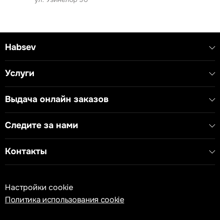
Материал: Прочный пластик (ABS/PC), устойчивый к
ударам, высоким температурам и ультрафиолету.
Совместимость: Подходит для механизмов серии
Habsev
TEM Ekonomik и других стандартных модульных
систем.
Услуги
Монтаж: Быстрая и простая установка в рамки EKON
с помощью системы clip-on без инструментов.
Выдача онлайн заказов
Следите за нами
Контакты
Настройки cookie
Политика использования cookie