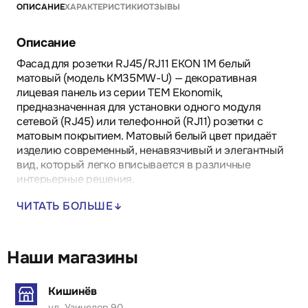
ОПИСАНИЕ
ХАРАКТЕРИСТИКИ
ОТЗЫВЫ
Описание
Фасад для розетки RJ45/RJ11 EKON 1M белый
матовый (модель KM35MW-U) — декоративная
лицевая панель из серии TEM Ekonomik,
предназначенная для установки одного модуля
сетевой (RJ45) или телефонной (RJ11) розетки с
матовым покрытием. Матовый белый цвет придаёт
изделию современный, ненавязчивый и элегантный
вид, который легко вписывается в различные
интерьерные решения.
ЧИТАТЬ БОЛЬШЕ
Основные характеристики:
Цвет: Белый матовый — с нежным, не бликующим
покрытием, отлично подходящий для современных,
минималистичных или офисных помещений.
Наши магазины
Формат: 1 модуль (1M) — рассчитан на один порт RJ45
Кишинёв
или RJ11.
ул. Узинелор 90