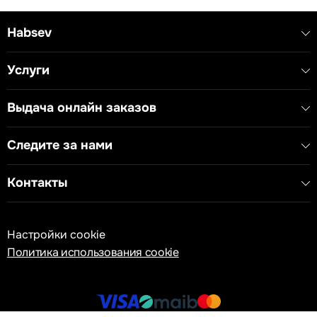
сигнала.
Habsev
Технические характеристики:
- Тип устройства: HDMI коннектор со стандартом
крепления KS Keystone
Услуги
- Совместимость: Адаптер KM50
Выдача онлайн заказов
Следите за нами
Контакты
Настройки cookie
Политика использования cookie