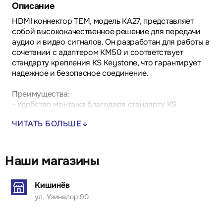
Описание
HDMI коннектор TEM, модель KA27, представляет
собой высококачественное решение для передачи
аудио и видео сигналов. Он разработан для работы в
сочетании с адаптером KM50 и соответствует
стандарту крепления KS Keystone, что гарантирует
надежное и безопасное соединение.
Преимущества:
- Удобство монтажа благодаря стандарту KS
Keystone, что упрощает установку в различных
ЧИТАТЬ БОЛЬШЕ
системах.
- Надежность соединения обеспечивает стабильную
передачу сигнала без потерь качества.
- Эстетичный дизайн подходит для интеграции в
Наши магазины
любые интерьеры, от жилых помещений до офисов.
Кишинёв
Области применения включают системы
ул. Узинелор 90
конференций, профессиональное аудио-видео
оборудование и домашние развлекательные
решения, обеспечивая высокое качество передачи