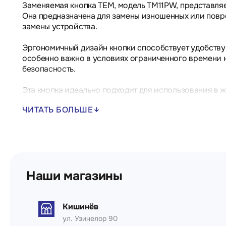
Заменяемая кнопка TEM, модель TM11PW, представля
Она предназначена для замены изношенных или повр
замены устройства.
Эргономичный дизайн кнопки способствует удобству 
особенно важно в условиях ограниченного времени 
безопасность.
Эта кнопка идеально подходит для использования в ж
ЧИТАТЬ БОЛЬШЕ
Технические характеристики:
- Тип устройства: Заменяемая кнопка для выключате
- Соответствие стандартам: EN 60669-1
Наши магазины
Кишинёв
ул. Узинелор 90