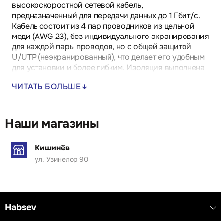
высокоскоростной сетевой кабель,
предназначенный для передачи данных до 1 Гбит/с.
Кабель состоит из 4 пар проводников из цельной
меди (AWG 23), без индивидуального экранирования
для каждой пары проводов, но с общей защитой
U/UTP (неэкранированный), что делает его удобным
для установки и более гибким. Изоляция выполнена
из PVC, что обеспечивает механическую защиту и
ЧИТАТЬ БОЛЬШЕ
делает кабель идеальным для внутренних установок.
Длина 500 метров подходит для средних сетевых
установок, таких как офисы или приложения для
высокоскоростного интернета, с рабочей частотой
Наши магазины
до 250 МГц.
Кишинёв
ул. Узинелор 90
Habsev