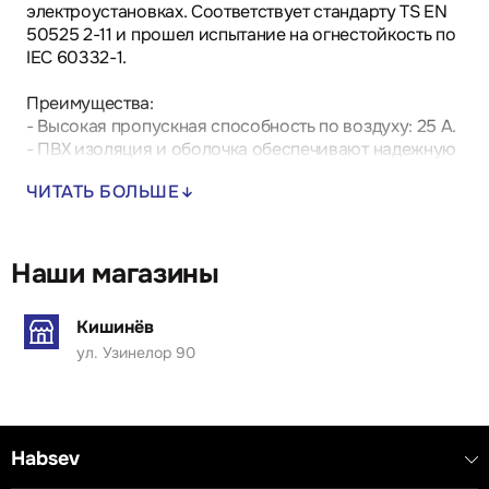
электроустановках. Соответствует стандарту TS EN
50525 2-11 и прошел испытание на огнестойкость по
IEC 60332-1.
Преимущества:
- Высокая пропускная способность по воздуху: 25 А.
- ПВХ изоляция и оболочка обеспечивают надежную
защиту.
ЧИТАТЬ БОЛЬШЕ
- Тонкая медная оплетка (класс 5) для обеспечения
гибкости.
Наши магазины
Применяется в различных электроустановках, где
требуется надежное и безопасное соединение.
Кишинёв
ул. Узинелор 90
Технические характеристики:
- 5x2,5 мм²
- Диаметр: 11,99 мм
- Сопротивление: 7,98 Ом/км
- Вес: 239,95 кг/км
Habsev
- Класс: A