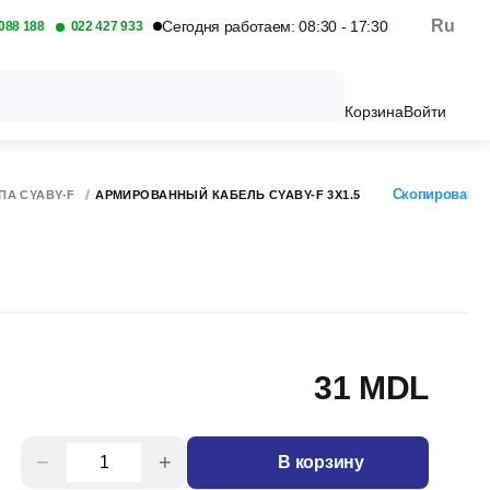
Ru
Сегодня работаем: 08:30 - 17:30
088 188
022 427 933
Корзина
Войти
Скопировать 
А CYABY-F
АРМИРОВАННЫЙ КАБЕЛЬ CYABY-F 3X1.5
31 MDL
−
+
В корзину