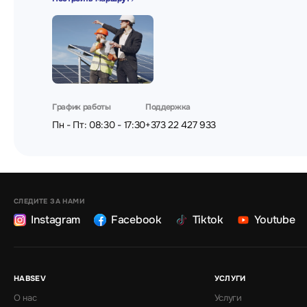
- Вес изделия: 4.6 кг
- Код модели: XLSPL1F8
- Модель: База передняя/задняя
- Максимальная нагрузка: 0 кг
- Подходит для длины/глубины корпуса: 0 мм
График работы
Поддержка
Пн - Пт: 08:30 - 17:30
+373 22 427 933
СЛЕДИТЕ ЗА НАМИ
Instagram
Facebook
Tiktok
Youtube
HABSEV
УСЛУГИ
О нас
Услуги