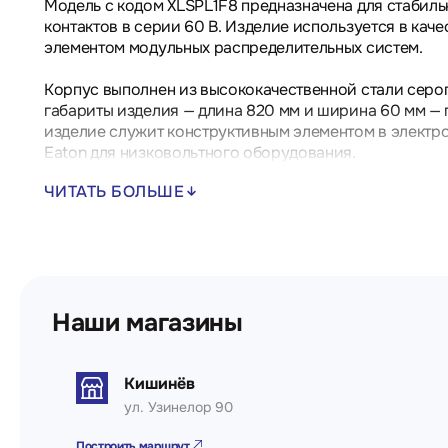
Модель с кодом XLSPL1F8 предназначена для стабил
контактов в серии 60 В. Изделие используется в кач
элементом модульных распределительных систем.
Корпус выполнен из высококачественной стали серог
габариты изделия — длина 820 мм и ширина 60 мм — 
изделие служит конструктивным элементом в электр
Eaton для низковольтного оборудования.
ЧИТАТЬ БОЛЬШЕ
Ключевые характеристики:
- Название продукта: Eaton xEnergy Light LV систем
- Напряжение на пару контактов в серии: 60 В
- Цвет: Серый
Наши магазины
- Материал: Сталь
- Подходит для ширины корпуса: 800 мм
- Номер RAL: 7035
- Номер каталога: 114627
Кишинёв
- EAN: 4015081140275
ул. Узинелор 90
- Длина/Глубина изделия: 820 мм
- Ширина изделия: 60 мм
Построить маршрут